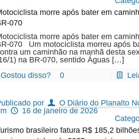
Catego
otociclista morre após bater em camin
BR-070
otociclista morre após bater em camin
R-070 Um motociclista morreu após ba
ontra um caminhão na manhã desta sext
16/1) na BR-070, sentido Águas
[…]
Gostou disso?
0
Lei
ublicado por
O Diário do Planalto No
em
16 de janeiro de 2026
Catego
urismo brasileiro fatura R$ 185,2 bilhõe