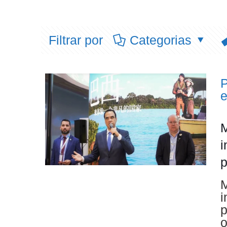
Filtrar por
Categorias
P
M
i
p
M
i
p
o