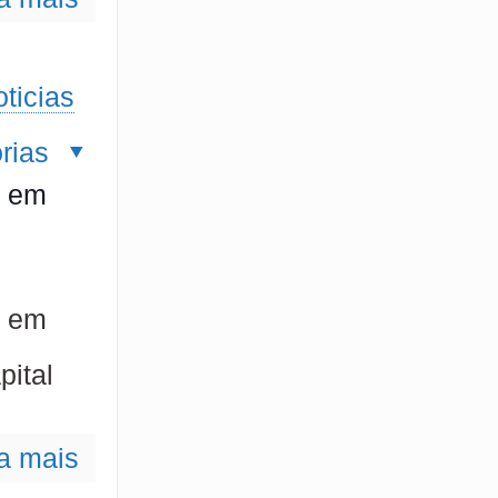
ticias
rias
s em
s em
pital
a mais