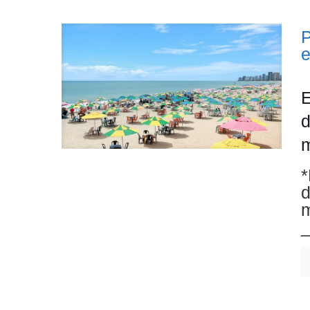
P
E
d
m
*
d
m
_