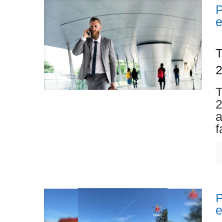
P
T
2
T
2
a
f
P