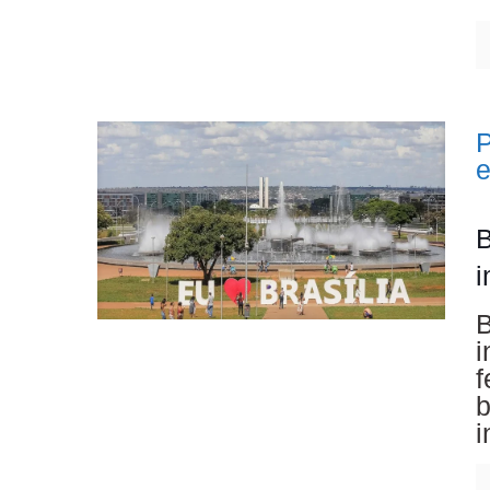
P
B
i
B
i
f
b
i