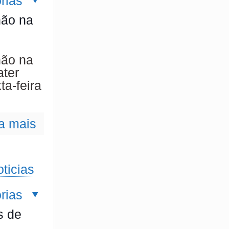
rias
hão na
hão na
ter
a-feira
a mais
ticias
rias
s de