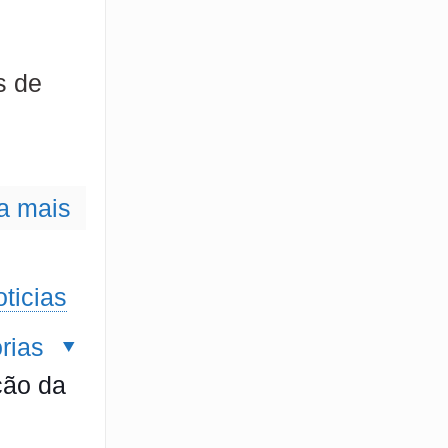
s de
a mais
ticias
rias
ção da