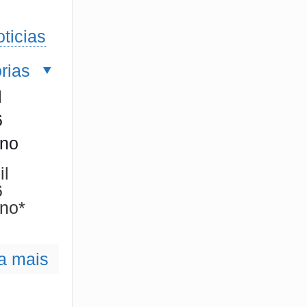
ticias
rias
l
6
ano
il
6
 ano*
a mais