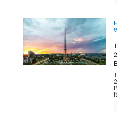
P
T
2
B
T
2
B
f