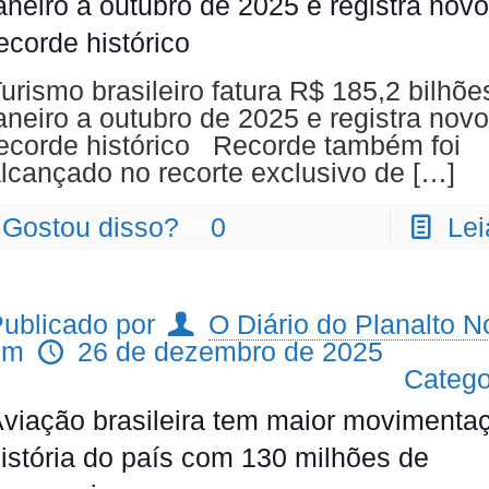
aneiro a outubro de 2025 e registra novo
ecorde histórico
urismo brasileiro fatura R$ 185,2 bilhõe
aneiro a outubro de 2025 e registra novo
ecorde histórico Recorde também foi
lcançado no recorte exclusivo de
[…]
Gostou disso?
0
Lei
ublicado por
O Diário do Planalto No
em
26 de dezembro de 2025
Catego
viação brasileira tem maior movimenta
istória do país com 130 milhões de