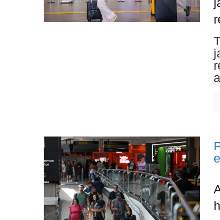
j
r
T
j
r
a
P
A
h