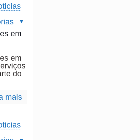
ticias
rias
ões em
ões em
Serviços
rte do
a mais
ticias