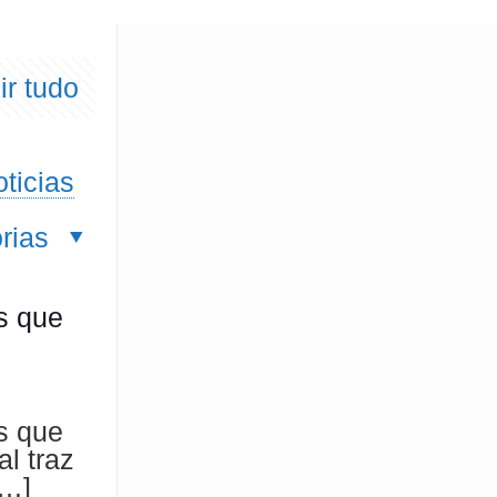
ir tudo
ticias
rias
s que
s que
l traz
…]