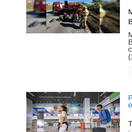
M
M
B
c
(
P
T