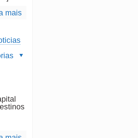
a mais
ticias
rias
pital
destinos
a mais