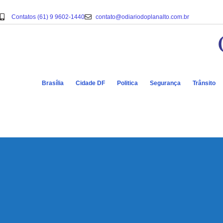
Contatos (61) 9 9602-1440
contato@odiariodoplanalto.com.br
Brasília
Cidade DF
Politica
Segurança
Trânsito