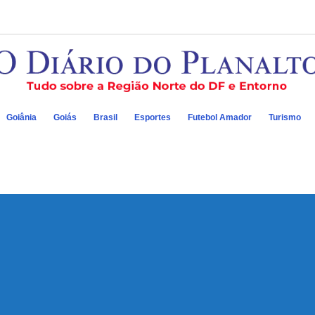
Goiânia
Goiás
Brasil
Esportes
Futebol Amador
Turismo