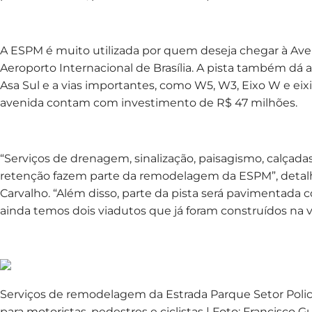
A ESPM é muito utilizada por quem deseja chegar à Aven
Aeroporto Internacional de Brasília. A pista também dá 
Asa Sul e a vias importantes, como W5, W3, Eixo W e eixi
avenida contam com investimento de R$ 47 milhões.
“Serviços de drenagem, sinalização, paisagismo, calçadas
retenção fazem parte da remodelagem da ESPM”, detalha
Carvalho. “Além disso, parte da pista será pavimentada 
ainda temos dois viadutos que já foram construídos na vi
Serviços de remodelagem da Estrada Parque Setor Policia
para motoristas, pedestres e ciclistas | Foto: Francisco