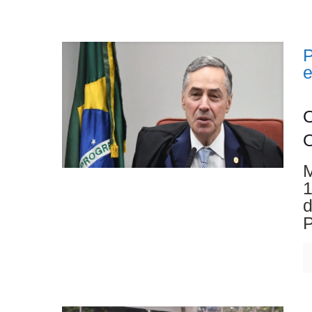
P
O
O
M
1
d