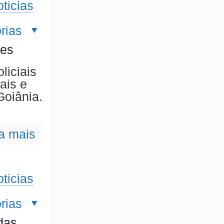
ticias
rias
res
liciais
ais e
oiânia.
a mais
ticias
rias
das