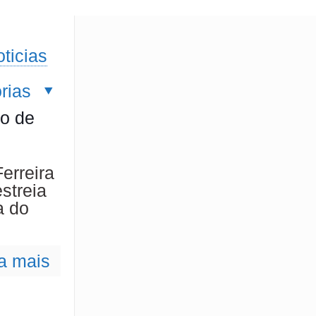
ticias
rias
ão de
erreira
streia
a do
a mais