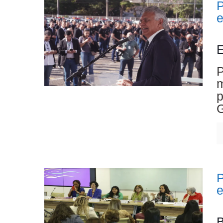
P
E
P
m
p
G
P
B