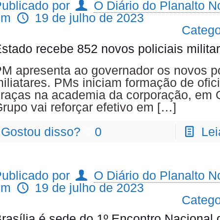
ublicado por
O Diário do Planalto No
em
19 de julho de 2023
Catego
stado recebe 852 novos policiais milita
M apresenta ao governador os novos po
iliatares. PMs iniciam formação de ofici
raças na academia da corporação, em G
rupo vai reforçar efetivo em
[…]
Gostou disso?
0
Lei
ublicado por
O Diário do Planalto No
em
19 de julho de 2023
Catego
rasília é sede do 1º Encontro Nacional 