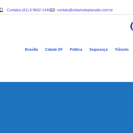
Contatos (61) 9 9602-1440
contato@odiariodoplanalto.com.br
Brasília
Cidade DF
Politica
Segurança
Trânsito