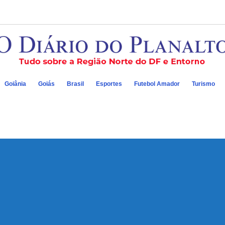
Goiânia
Goiás
Brasil
Esportes
Futebol Amador
Turismo