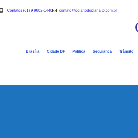
Contatos (61) 9 9602-1440
contato@odiariodoplanalto.com.br
Brasília
Cidade DF
Politica
Segurança
Trânsito