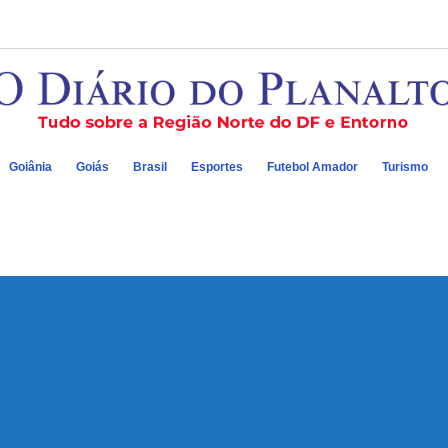
Goiânia
Goiás
Brasil
Esportes
Futebol Amador
Turismo