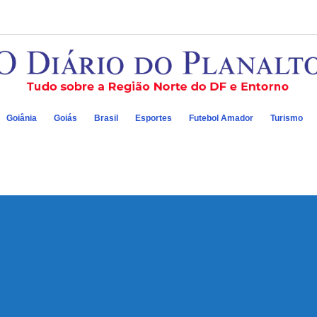
Goiânia
Goiás
Brasil
Esportes
Futebol Amador
Turismo