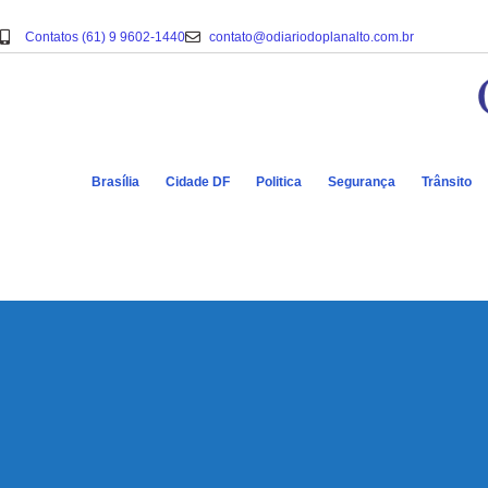
Contatos (61) 9 9602-1440
contato@odiariodoplanalto.com.br
Brasília
Cidade DF
Politica
Segurança
Trânsito