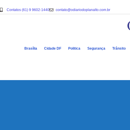
Contatos (61) 9 9602-1440
contato@odiariodoplanalto.com.br
Brasília
Cidade DF
Politica
Segurança
Trânsito