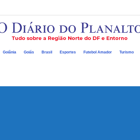
Goiânia
Goiás
Brasil
Esportes
Futebol Amador
Turismo