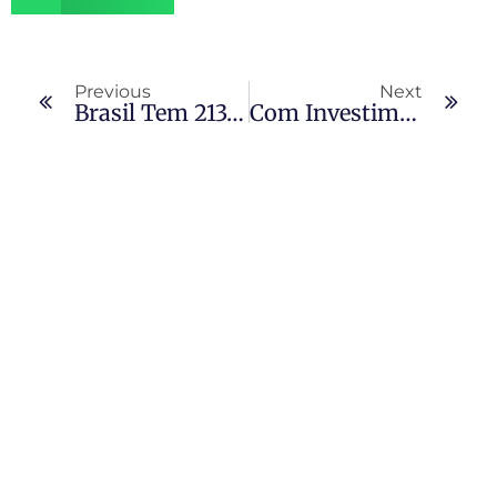
Previous
Next
Brasil Tem 213,4 Milhões De Habitantes, Diz IBGE
Com Investimento De R$ 4,9 Milhões, GDF Reinaugura 10ª DP Do Lago Sul Reformada