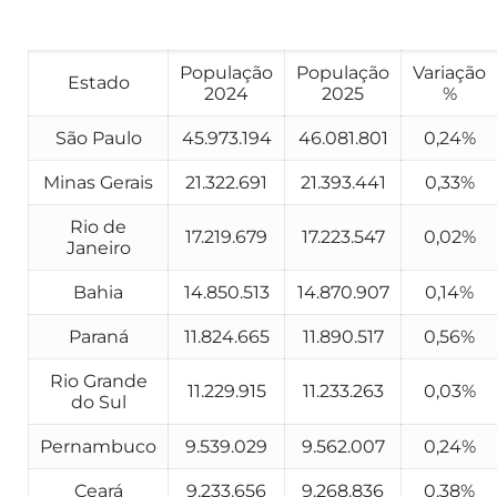
População
População
Variação
Estado
2024
2025
%
São Paulo
45.973.194
46.081.801
0,24%
Minas Gerais
21.322.691
21.393.441
0,33%
Rio de
17.219.679
17.223.547
0,02%
Janeiro
Bahia
14.850.513
14.870.907
0,14%
Paraná
11.824.665
11.890.517
0,56%
Rio Grande
11.229.915
11.233.263
0,03%
do Sul
Pernambuco
9.539.029
9.562.007
0,24%
Ceará
9.233.656
9.268.836
0,38%