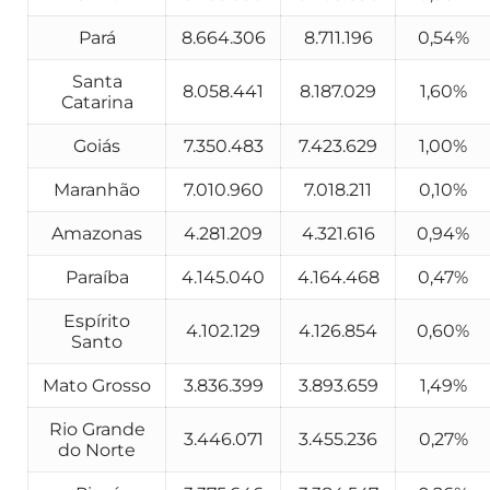
Pará
8.664.306
8.711.196
0,54%
Santa
8.058.441
8.187.029
1,60%
Catarina
Goiás
7.350.483
7.423.629
1,00%
Maranhão
7.010.960
7.018.211
0,10%
Amazonas
4.281.209
4.321.616
0,94%
Paraíba
4.145.040
4.164.468
0,47%
Espírito
4.102.129
4.126.854
0,60%
Santo
Mato Grosso
3.836.399
3.893.659
1,49%
Rio Grande
3.446.071
3.455.236
0,27%
do Norte