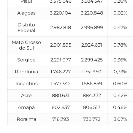
Piauí
3.375.646
3.384.547
0,26%
Alagoas
3.220.104
3.220.848
0,02%
Distrito
2.982.818
2.996.899
0,47%
Federal
Mato Grosso
2.901.895
2.924.631
0,78%
do Sul
Sergipe
2.291.077
2.299.425
0,36%
Rondônia
1.746.227
1.751.950
0,33%
Tocantins
1.577.342
1.586.859
0,60%
Acre
880.631
884.372
0,42%
Amapá
802.837
806.517
0,46%
Roraima
716.793
738.772
3,07%