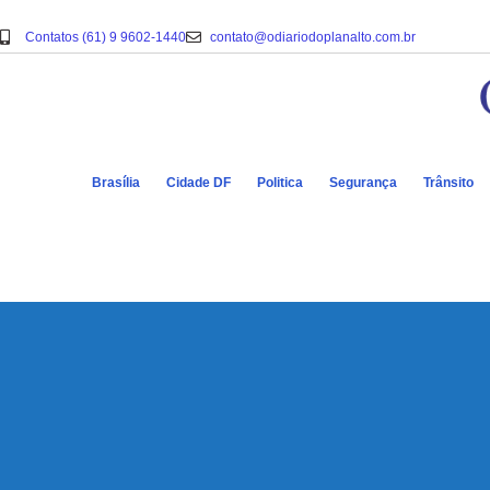
Contatos (61) 9 9602-1440
contato@odiariodoplanalto.com.br
Brasília
Cidade DF
Politica
Segurança
Trânsito