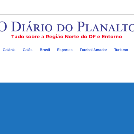
Goiânia
Goiás
Brasil
Esportes
Futebol Amador
Turismo