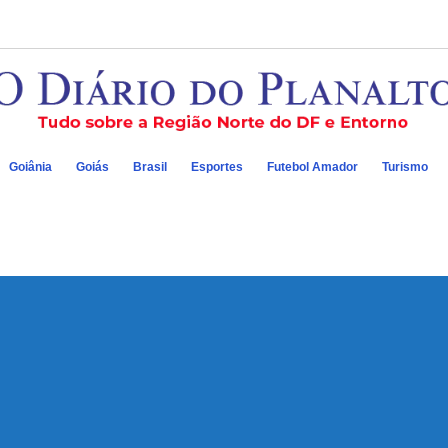
Goiânia
Goiás
Brasil
Esportes
Futebol Amador
Turismo