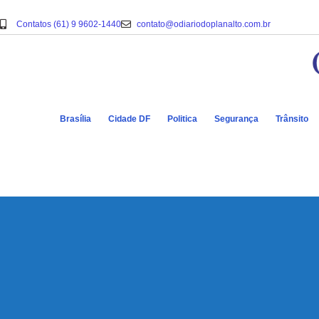
Contatos (61) 9 9602-1440
contato@odiariodoplanalto.com.br
Brasília
Cidade DF
Politica
Segurança
Trânsito