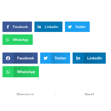
Facebook
Linkedin
Twitter
WhatsApp
Facebook
Twitter
LinkedIn
WhatsApp
Previous
Next
Simone Ribeiro Assina Contrato Para Construção De Duas UBSs No Valor De R$ 4 Milhões
Morte De Casal De Professores E Filhas Em Acidente Causa Comoção