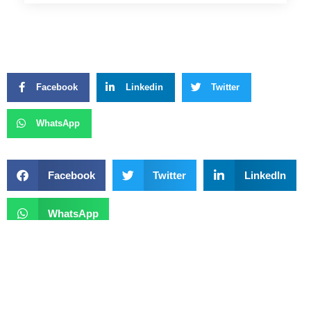
Facebook
Linkedin
Twitter
WhatsApp
Facebook
Twitter
LinkedIn
WhatsApp
Previous
Next
Inauguração Do Túnel Rei Pelé Concretiza Sonho Dos Moradores De Taguatinga
Comunidades Rurais Terão Apresentações De Circo Gratuitas