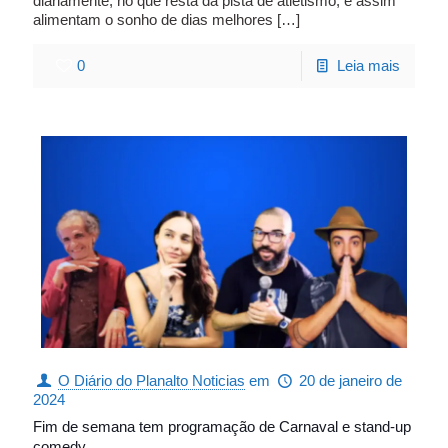
diariamente, no que resta da pista de atletismo, e assim
alimentam o sonho de dias melhores
[…]
0
Leia mais
O Diário do Planalto Noticias
em
20 de janeiro de
2024
Fim de semana tem programação de Carnaval e stand-up
comedy