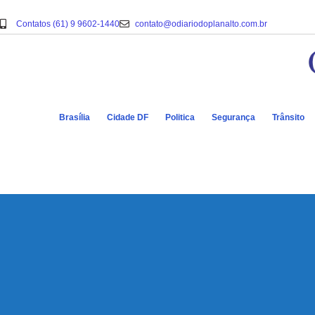
Contatos (61) 9 9602-1440
contato@odiariodoplanalto.com.br
Brasília
Cidade DF
Politica
Segurança
Trânsito