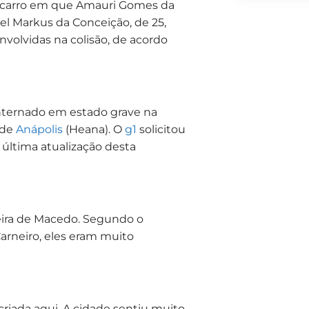
 O carro em que Amauri Gomes da
hael Markus da Conceição, de 25,
volvidas na colisão, de acordo
á internado em estado grave na
 de
Anápolis
(Heana). O
g1
solicitou
 última atualização desta
reira de Macedo. Segundo o
Carneiro, eles eram muito
criada aqui. A cidade sentiu muito,