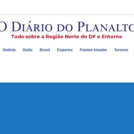
Goiânia
Goiás
Brasil
Esportes
Futebol Amador
Turismo