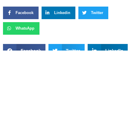
Facebook
Linkedin
Twitter
WhatsApp
Facebook
Twitter
LinkedIn
WhatsApp
Previous
Next
Zanin Marca Para 25 De Março Julgamento Da Denúncia Contra Bolsonaro Por Tentativa De Golpe
Horários De Ônibus Do Setor Mestre D’Armas Para O Plano Piloto São Ampliados