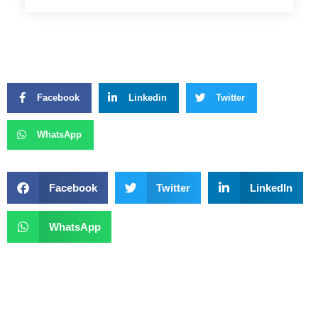
Facebook
Linkedin
Twitter
WhatsApp
Facebook
Twitter
LinkedIn
WhatsApp
Previous
Next
Mais De 100 Pessoas Que Lutam Contra A Dependência Do Álcool Participam De Evento Em Planaltina
Reabertura Da Sala Martins Pena Terá Apresentação De Chitãozinho E Xororó, Almir Sater, OSTNCS, Melhores Do Mundo E Plebe Rude