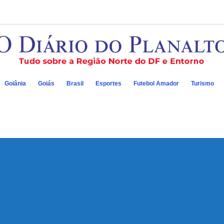
Goiânia
Goiás
Brasil
Esportes
Futebol Amador
Turismo