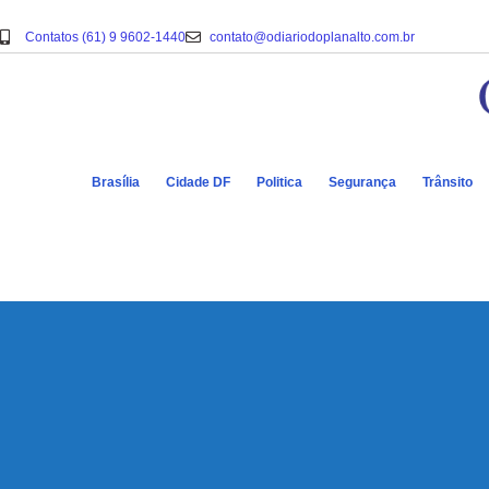
Contatos (61) 9 9602-1440
contato@odiariodoplanalto.com.br
Brasília
Cidade DF
Politica
Segurança
Trânsito