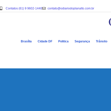
Contatos (61) 9 9602-1440
contato@odiariodoplanalto.com.br
Brasília
Cidade DF
Politica
Segurança
Trânsito