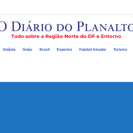
Goiânia
Goiás
Brasil
Esportes
Futebol Amador
Turismo