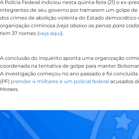
A Polícia Federal indiciou nesta quinta-feira (21) o ex-pre
integrantes de seu governo por tramarem um golpe de E
dos crimes de abolição violenta do Estado democrático d
organização criminosa
(veja abaixo as penas para cada
tem 37 nomes (
veja aqui
).
A conclusão do inquérito aponta uma organização crim
coordenada na tentativa de golpe para manter Bolsonaro
A investigação começou no ano passado e foi concluída d
(PF)
prender 4 militares e um policial federal
acusados de
Moraes.