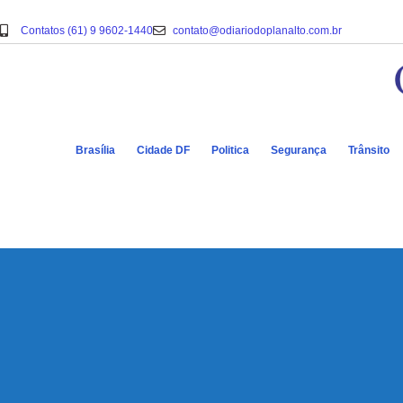
Contatos (61) 9 9602-1440
contato@odiariodoplanalto.com.br
Brasília
Cidade DF
Politica
Segurança
Trânsito