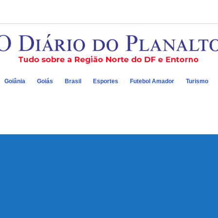
Goiânia
Goiás
Brasil
Esportes
Futebol Amador
Turismo