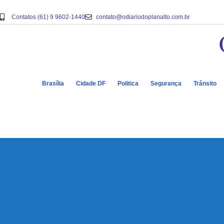
Contatos (61) 9 9602-1440
contato@odiariodoplanalto.com.br
Brasília
Cidade DF
Politica
Segurança
Trânsito