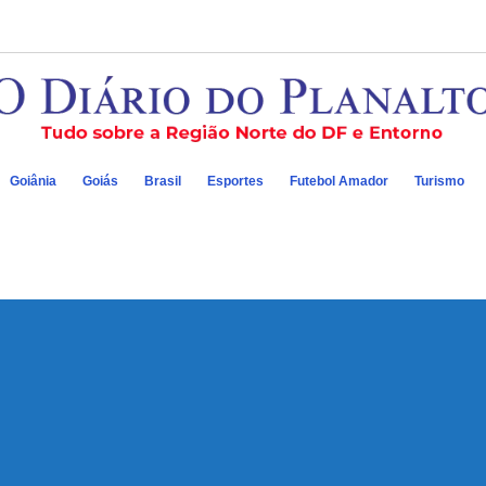
Goiânia
Goiás
Brasil
Esportes
Futebol Amador
Turismo