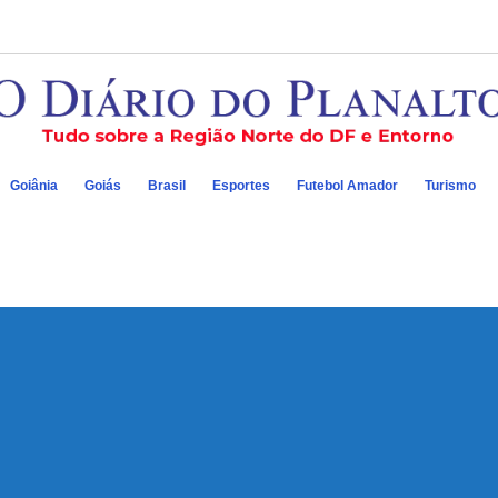
Goiânia
Goiás
Brasil
Esportes
Futebol Amador
Turismo