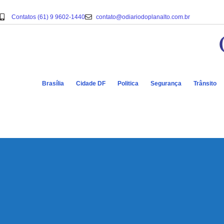
Contatos (61) 9 9602-1440
contato@odiariodoplanalto.com.br
Brasília
Cidade DF
Politica
Segurança
Trânsito