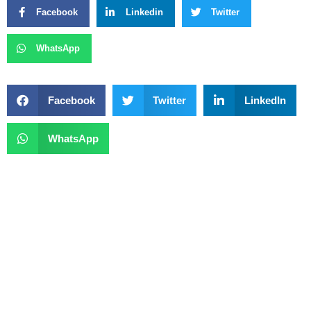
Facebook
Linkedin
Twitter
WhatsApp
Facebook
Twitter
LinkedIn
WhatsApp
Previous
Next
Governo Investe R$ 1,17 Bilhão Para Construção De 249 Escolas Para Populações Indígenas E Quilombolas
Homem Que Morreu Ao Cair Em Fosso De Elevador Celebrava Emprego De Amigo