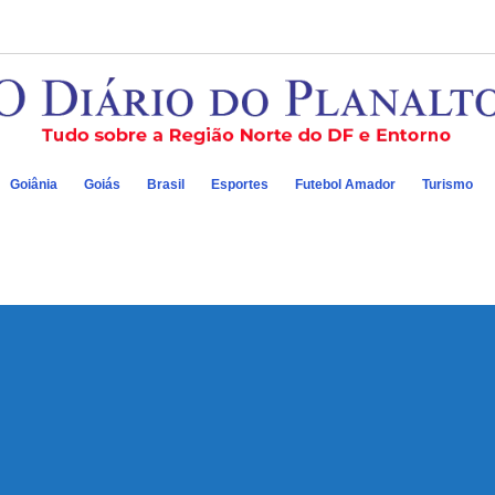
Goiânia
Goiás
Brasil
Esportes
Futebol Amador
Turismo