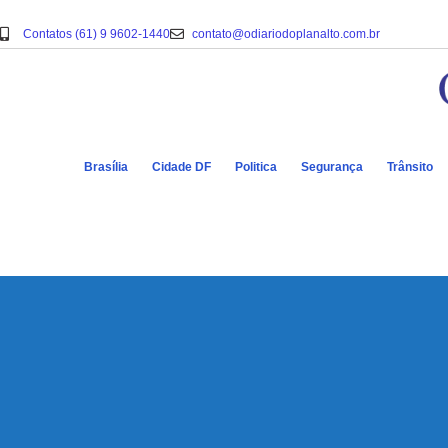
Contatos (61) 9 9602-1440
contato@odiariodoplanalto.com.br
Brasília
Cidade DF
Politica
Segurança
Trânsito