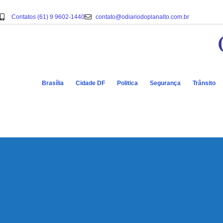
Contatos (61) 9 9602-1440
contato@odiariodoplanalto.com.br
Brasília
Cidade DF
Politica
Segurança
Trânsito