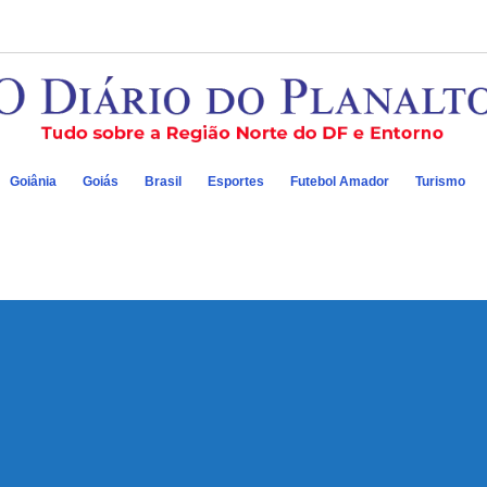
Goiânia
Goiás
Brasil
Esportes
Futebol Amador
Turismo