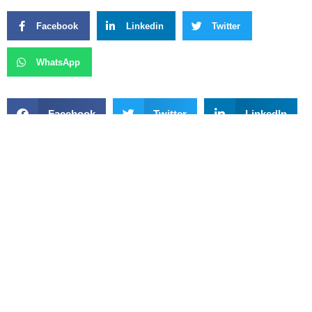
Facebook
Linkedin
Twitter
WhatsApp
Facebook
Twitter
LinkedIn
WhatsApp
Previous
Next
Jair Bolsonaro É Alvo De Operação Da Polícia Federal E Passa A Usar Tornozeleira Eletrônica
Formosa Receberá Mais De R$ 5 Milhões Em Investimentos Com Apoio Do Deputado Federal Professor Alcides