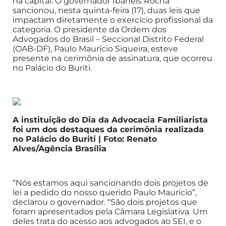
na capital. O governador Ibaneis Rocha
sancionou, nesta quinta-feira (17), duas leis que
impactam diretamente o exercício profissional da
categoria. O presidente da Ordem dos
Advogados do Brasil – Seccional Distrito Federal
(OAB-DF), Paulo Maurício Siqueira, esteve
presente na cerimônia de assinatura, que ocorreu
no Palácio do Buriti.
A instituição do Dia da Advocacia Familiarista
foi um dos destaques da cerimônia realizada
no Palácio do Buriti | Foto: Renato
Alves/Agência Brasília
“Nós estamos aqui sancionando dois projetos de
lei a pedido do nosso querido Paulo Maurício”,
declarou o governador. “São dois projetos que
foram apresentados pela Câmara Legislativa. Um
deles trata do acesso aos advogados ao SEI, e o