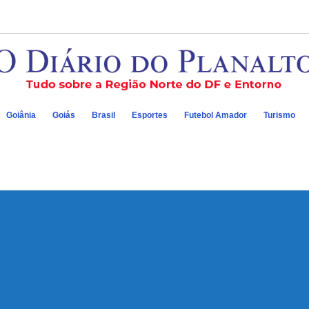
Goiânia
Goiás
Brasil
Esportes
Futebol Amador
Turismo