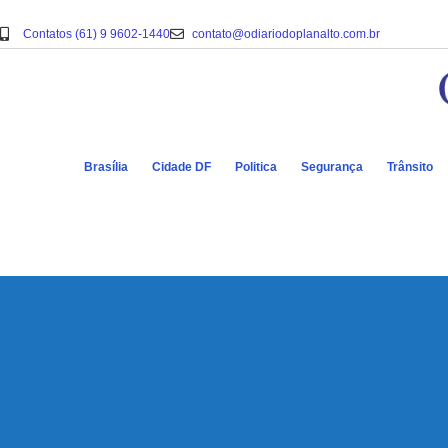
Contatos (61) 9 9602-1440
contato@odiariodoplanalto.com.br
Brasília
Cidade DF
Politica
Segurança
Trânsito