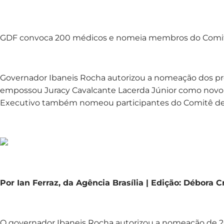
GDF convoca 200 médicos e nomeia membros do Comit
Governador Ibaneis Rocha autorizou a nomeação dos pr
empossou Juracy Cavalcante Lacerda Júnior como novo 
Executivo também nomeou participantes do Comitê d
Por Ian Ferraz, da Agência Brasília | Edição: Débora
O governador Ibaneis Rocha autorizou a nomeação de 2