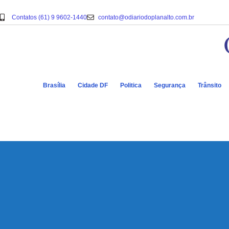
Contatos (61) 9 9602-1440
contato@odiariodoplanalto.com.br
Brasília
Cidade DF
Politica
Segurança
Trânsito