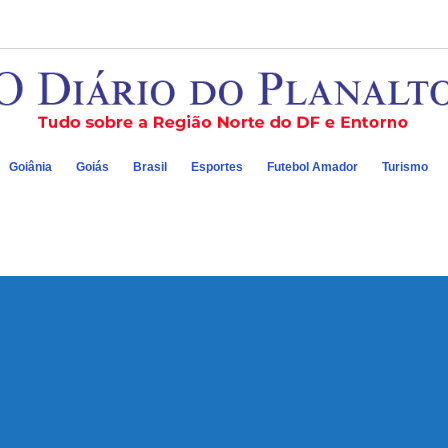
Goiânia
Goiás
Brasil
Esportes
Futebol Amador
Turismo