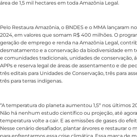
área de 1,5 mil hectares em toda Amazônia Legal.
Pelo Restaura Amazônia, o BNDES e o MMA lançaram no
2024, em valores que somam R$ 400 milhões. O program
geração de emprego e renda na Amazônia Legal, contrib
desmatamento e a conservação da biodiversidade em terr
e comunidades tradicionais, unidades de conservação, á
APPs e reserva legal de áreas de assentamento e de pe
três editais para Unidades de Conservação, três para as
três para terras indígenas.
“A temperatura do planeta aumentou 1,5º nos últimos 20
Não há nenhum estudo científico ou projeção, até agora
temperatura volte a cair. E as emissões de gases do efei
Nesse cenário desafiador, plantar árvores e restaurar 
para enfrentarmos essa crise climática. Essa marca de m