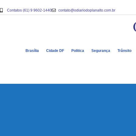
Contatos (61) 9 9602-1440
contato@odiariodoplanalto.com.br
Brasília
Cidade DF
Politica
Segurança
Trânsito