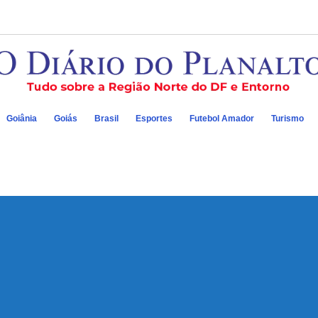
Goiânia
Goiás
Brasil
Esportes
Futebol Amador
Turismo