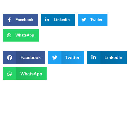
Facebook
Linkedin
Twitter
WhatsApp
Facebook
Twitter
LinkedIn
WhatsApp
Previous
Next
Com A Entrega De Lote Para Construção Da Nova Sede, Subseção De Planaltina De Goiás Tem Nova Diretoria Diplomada Para O Triênio 2025/2027
Ricardo Vale Pede Asfalto Em Nova Colina; Morro Da Cruz Elogia Pavimentação Da Zumbi Dos Palmares