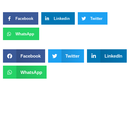
Facebook
Linkedin
Twitter
WhatsApp
Facebook
Twitter
LinkedIn
WhatsApp
Previous
Next
Homem É Morto Com Diversos Disparos Nas Costas No DF; Suspeito Foge
Firma Sancionada Nos EUA Recebeu R$ 514 Milhões Da Rede De Lavagem Do Careca Do INSS