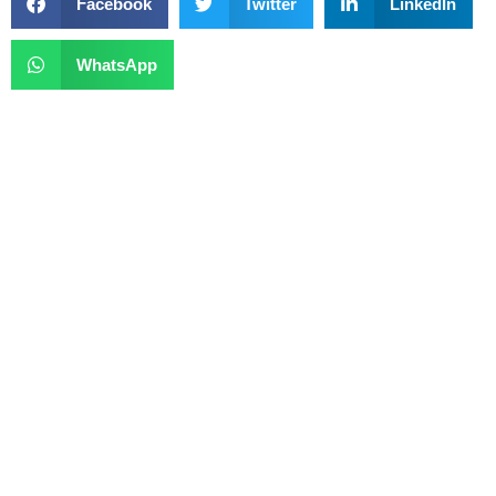
Facebook
Twitter
LinkedIn
WhatsApp
Previous
Next
Governo Anuncia Investimento De R$ 145,5 Milhões Para Educação
Saiba Quem São As “Patricinhas Do Tigrinho” Alvo Da Polícia Em GO