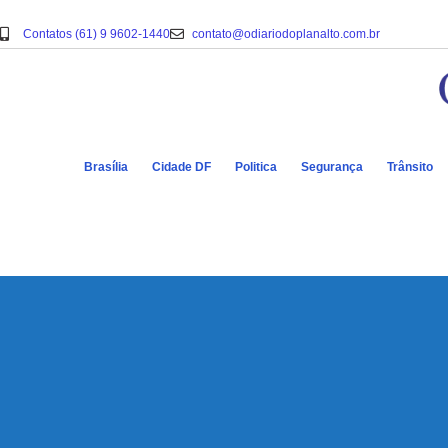
Contatos (61) 9 9602-1440
contato@odiariodoplanalto.com.br
Brasília
Cidade DF
Politica
Segurança
Trânsito