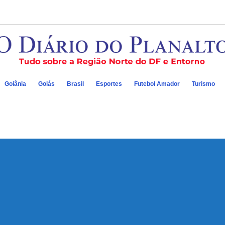
Goiânia
Goiás
Brasil
Esportes
Futebol Amador
Turismo