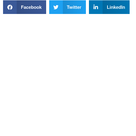
Facebook
Twitter
LinkedIn
WhatsApp
Previous
Next
Emater Finaliza 16ª Edição Do Agro É Social Na Região Do Vale Do Paranã
Campo Ao Lado Da Administração De Sobradinho II Ganha Nova Iluminação De LED