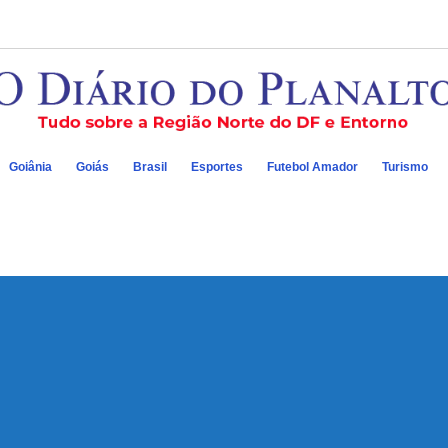
Goiânia
Goiás
Brasil
Esportes
Futebol Amador
Turismo