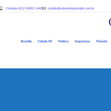
Contatos (61) 9 9602-1440
contato@odiariodoplanalto.com.br
Brasília
Cidade DF
Politica
Segurança
Trânsito