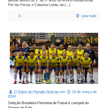
atende alunos do 1º ao 5º anos do ensino fundamental
Por Ian Ferraz e Catarina Loiola, da
[…]
0
Leia mais
O Diário do Planalto Noticias
em
23 de março de
2024
Seleção Brasileira Feminina de Futsal é campeã do
Torneio de Fafe